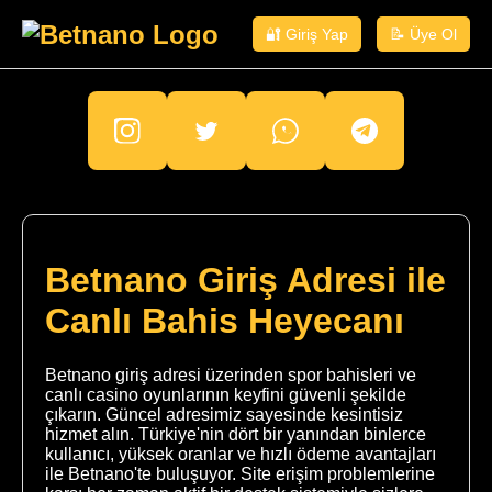
🔐 Giriş Yap
📝 Üye Ol
Betnano Giriş Adresi ile
Canlı Bahis Heyecanı
Betnano giriş adresi üzerinden spor bahisleri ve
canlı casino oyunlarının keyfini güvenli şekilde
çıkarın. Güncel adresimiz sayesinde kesintisiz
hizmet alın. Türkiye'nin dört bir yanından binlerce
kullanıcı, yüksek oranlar ve hızlı ödeme avantajları
ile Betnano'te buluşuyor. Site erişim problemlerine