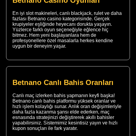
Betnano Casino Oyunları
En iyi slot makineleri, canlı blackjack, rulet ve daha
fazlası Betnano casino kategorisinde. Gerçek
krupiyeler eşliğinde heyecanı dorukta yaşayın.
Yüzlerce farklı oyun seçeneğiyle eğlence hiç
bitmez. Hem yeni başlayanlara hem de
profesyonellere özel masalarla herkes kendine
uygun bir deneyim yaşar.
Betnano Canlı Bahis Oranları
Canlı maç izlerken bahis yapmanın keyfi başka!
Betnano canlı bahis platformu yüksek oranlar ve
hızlı işlem kolaylığı sunar. Anlık oran değişimleriyle
daha fazla kazanma şansı elde ederken, maç
esnasında stratejinizi değiştirerek akıllı bahisler
yapabilirsiniz. Sistemimiz kesintisiz yayın ve hızlı
kupon sonuçları ile fark yaratır.